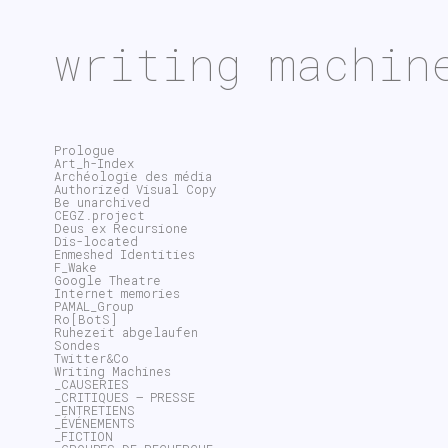
writing machin
Prologue
Art_h-Index
Archéologie des média
Authorized Visual Copy
Be unarchived
CEGZ.project
Deus ex Recursione
Dis-located
Enmeshed Identities
F_Wake
Google Theatre
Internet memories
PAMAL_Group
Ro[BotS]
Ruhezeit abgelaufen
Sondes
Twitter&Co
Writing Machines
_CAUSERIES
_CRITIQUES – PRESSE
_ENTRETIENS
_ÉVÉNEMENTS
_FICTION