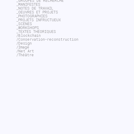
_GROUPES DE RECHERCHE
_MANIFESTES
_NOTES DE TRAVAIL
_OEUVRES ET PROJETS
_PHOTOGRAPHIES
_PROJETS INFRUCTUEUX
_SCÈNES
_WORKSHOPS
_TEXTES THÉORIQUES
/Blockchain
/Conservation-reconstruction
/Design
/Image
/Net Art
/Théâtre
~$
search