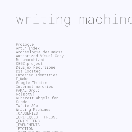
writing machin
Prologue
Art_h-Index
Archéologie des média
Authorized Visual Copy
Be unarchived
CEGZ.project
Deus ex Recursione
Dis-located
Enmeshed Identities
F_Wake
Google Theatre
Internet memories
PAMAL_Group
Ro[BotS]
Ruhezeit abgelaufen
Sondes
Twitter&Co
Writing Machines
_CAUSERIES
_CRITIQUES – PRESSE
_ENTRETIENS
_ÉVÉNEMENTS
_FICTION