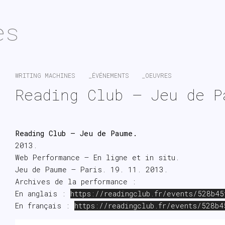
es
WRITING MACHINES
_ÉVÉNEMENTS
_OEUVRES
Reading Club – Jeu de P
Reading Club – Jeu de Paume.
2013.
Web Performance – En ligne et in situ.
Jeu de Paume – Paris. 19. 11. 2013.
Archives de la performance :
En anglais :
https://readingclub.fr/events/528b4
En français :
https://readingclub.fr/events/528b