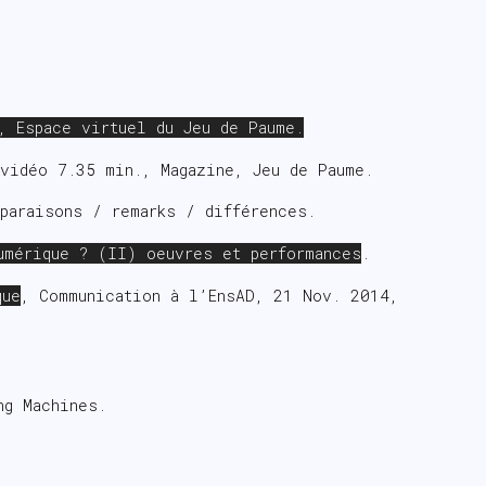
, Espace virtuel du Jeu de Paume.
 vidéo 7.35 min., Magazine, Jeu de Paume.
paraisons / remarks / différences.
umérique ? (II) oeuvres et performances
.
que
, Communication à l’EnsAD, 21 Nov. 2014,
ng Machines.