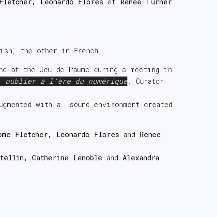
Fletcher, Leonardo Flores
et
Renee Turner
.
ish, the other in French.
nd at the Jeu de Paume during a meeting in
, publier à l’ère du numérique
. Curator
ugmented with a sound environment created
ome Fletcher, Leonardo Flores
and
Renee
stellin, Catherine Lenoble
and
Alexandra