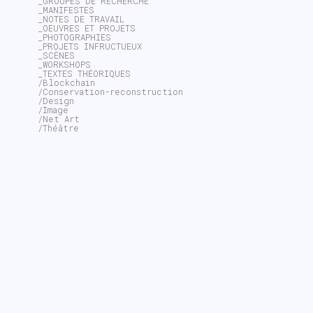
_GROUPES DE RECHERCHE
_MANIFESTES
_NOTES DE TRAVAIL
_OEUVRES ET PROJETS
_PHOTOGRAPHIES
_PROJETS INFRUCTUEUX
_SCÈNES
_WORKSHOPS
_TEXTES THÉORIQUES
/Blockchain
/Conservation-reconstruction
/Design
/Image
/Net Art
/Théâtre
~$
search