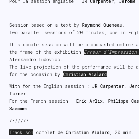
Pour la session anglaise :
JR Carpenter, Jerome 
—
Session based on a text by
Raymond Queneau
.
Two parallel sessions of 20 minutes, one in Engl
This double session will be broadcasted online a
the frame of the exhibition
Erreur d’Impression
Alessandro Ludovico.
The live projection of the performance will be a
for the occasion by
Christian Vialard
.
With for the English session :
JR Carpenter, Jer
Turner
.
For the French session :
Eric Arlix, Philippe Ca
Saemmer
.
///////
Track son
complet de
Christian Vialard
, 20 min.