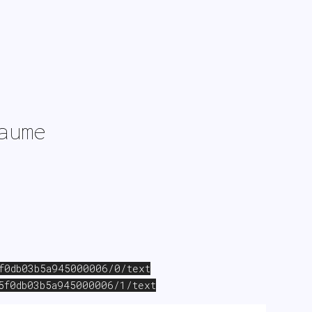
aume
5f0db03b5a945000006/0/text
45f0db03b5a945000006/1/text