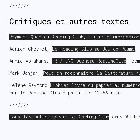
///////
Critiques et autres textes
Raymond Queneau Reading Club, Erreur d’impression
Adrien Chevrot,
Le Reading Club au Jeu de Paume
,
Annie Abrahams,
FR / ENG Queneau ReadingClub
, com
Mark Jahjah,
Peut-on reconnaître la littérature n
Hélène Raymond
L’objet livre du papier au numéri
sur le Reading Club à partir de 12.56 min.
///////
Tous les articles sur le Reading Club
dans Writi