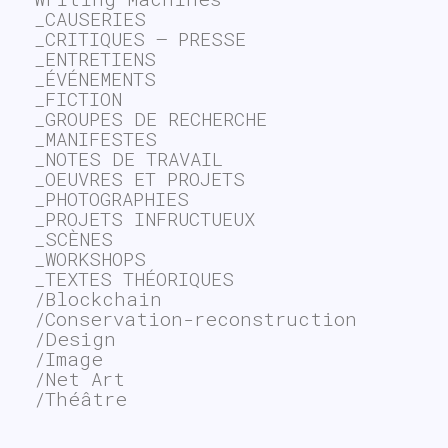
_CAUSERIES
_CRITIQUES – PRESSE
_ENTRETIENS
_ÉVÉNEMENTS
_FICTION
_GROUPES DE RECHERCHE
_MANIFESTES
_NOTES DE TRAVAIL
_OEUVRES ET PROJETS
_PHOTOGRAPHIES
_PROJETS INFRUCTUEUX
_SCÈNES
_WORKSHOPS
_TEXTES THÉORIQUES
/Blockchain
/Conservation-reconstruction
/Design
/Image
/Net Art
/Théâtre
~$