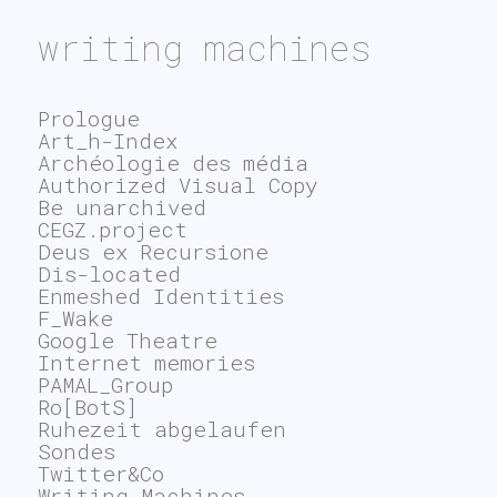
writing machines
Prologue
Art_h-Index
Archéologie des média
Authorized Visual Copy
Be unarchived
CEGZ.project
Deus ex Recursione
Dis-located
Enmeshed Identities
F_Wake
Google Theatre
Internet memories
PAMAL_Group
Ro[BotS]
Ruhezeit abgelaufen
Sondes
Twitter&Co
Writing Machines