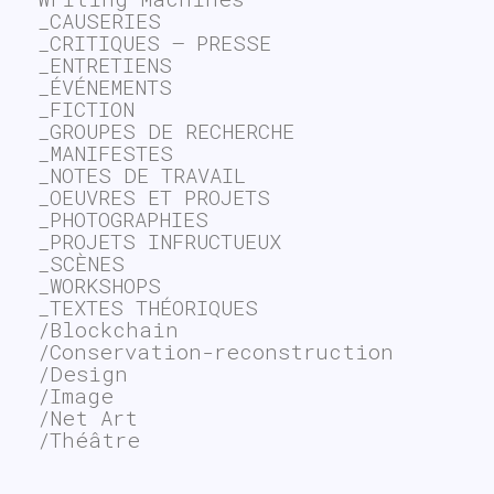
_CAUSERIES
_CRITIQUES – PRESSE
_ENTRETIENS
_ÉVÉNEMENTS
_FICTION
_GROUPES DE RECHERCHE
_MANIFESTES
_NOTES DE TRAVAIL
_OEUVRES ET PROJETS
_PHOTOGRAPHIES
_PROJETS INFRUCTUEUX
_SCÈNES
_WORKSHOPS
_TEXTES THÉORIQUES
/Blockchain
/Conservation-reconstruction
/Design
/Image
/Net Art
/Théâtre
~$