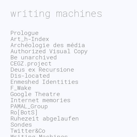
writing machines
Prologue
Art_h-Index
Archéologie des média
Authorized Visual Copy
Be unarchived
CEGZ.project
Deus ex Recursione
Dis-located
Enmeshed Identities
F_Wake
Google Theatre
Internet memories
PAMAL_Group
Ro[BotS]
Ruhezeit abgelaufen
Sondes
Twitter&Co
Writing Machines