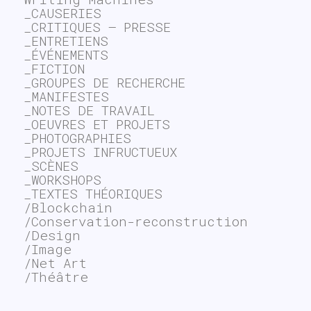
_CAUSERIES
_CRITIQUES – PRESSE
_ENTRETIENS
_ÉVÉNEMENTS
_FICTION
_GROUPES DE RECHERCHE
_MANIFESTES
_NOTES DE TRAVAIL
_OEUVRES ET PROJETS
_PHOTOGRAPHIES
_PROJETS INFRUCTUEUX
_SCÈNES
_WORKSHOPS
_TEXTES THÉORIQUES
/Blockchain
/Conservation-reconstruction
/Design
/Image
/Net Art
/Théâtre
~$