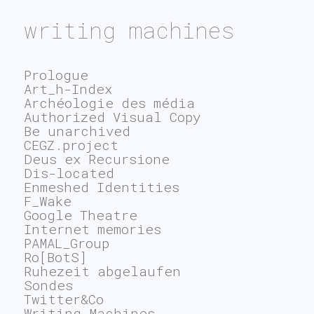
writing machines
Prologue
Art_h-Index
Archéologie des média
Authorized Visual Copy
Be unarchived
CEGZ.project
Deus ex Recursione
Dis-located
Enmeshed Identities
F_Wake
Google Theatre
Internet memories
PAMAL_Group
Ro[BotS]
Ruhezeit abgelaufen
Sondes
Twitter&Co
Writing Machines