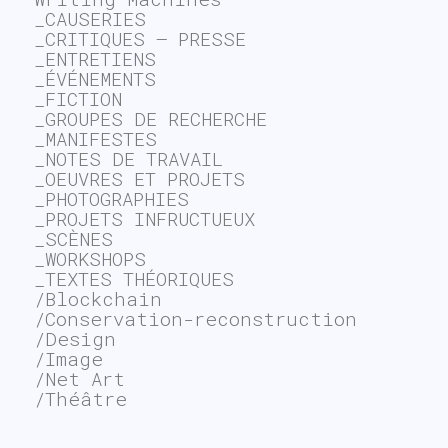
_CAUSERIES
_CRITIQUES – PRESSE
_ENTRETIENS
_ÉVÉNEMENTS
_FICTION
_GROUPES DE RECHERCHE
_MANIFESTES
_NOTES DE TRAVAIL
_OEUVRES ET PROJETS
_PHOTOGRAPHIES
_PROJETS INFRUCTUEUX
_SCÈNES
_WORKSHOPS
_TEXTES THÉORIQUES
/Blockchain
/Conservation-reconstruction
/Design
/Image
/Net Art
/Théâtre
~$