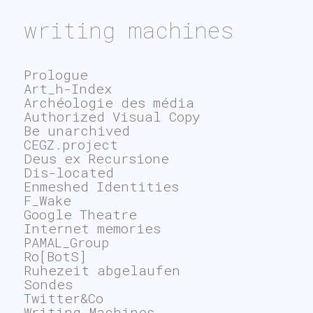
writing machines
Prologue
Art_h-Index
Archéologie des média
Authorized Visual Copy
Be unarchived
CEGZ.project
Deus ex Recursione
Dis-located
Enmeshed Identities
F_Wake
Google Theatre
Internet memories
PAMAL_Group
Ro[BotS]
Ruhezeit abgelaufen
Sondes
Twitter&Co
Writing Machines