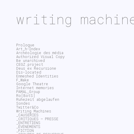
writing machin
Prologue
Art_h-Index
Archéologie des média
Authorized Visual Copy
Be unarchived
CEGZ.project
Deus ex Recursione
Dis-located
Enmeshed Identities
F_Wake
Google Theatre
Internet memories
PAMAL_Group
Ro[BotS]
Ruhezeit abgelaufen
Sondes
Twitter&Co
Writing Machines
_CAUSERIES
_CRITIQUES – PRESSE
_ENTRETIENS
_ÉVÉNEMENTS
_FICTION