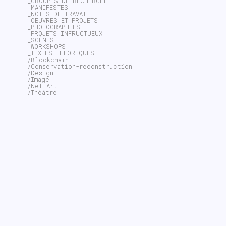
_GROUPES DE RECHERCHE
_MANIFESTES
_NOTES DE TRAVAIL
_OEUVRES ET PROJETS
_PHOTOGRAPHIES
_PROJETS INFRUCTUEUX
_SCÈNES
_WORKSHOPS
_TEXTES THÉORIQUES
/Blockchain
/Conservation-reconstruction
/Design
/Image
/Net Art
/Théâtre
~$
search