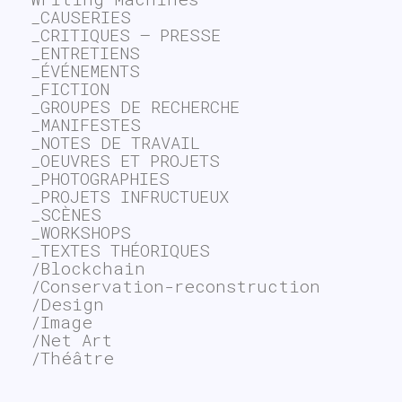
_CAUSERIES
_CRITIQUES – PRESSE
_ENTRETIENS
_ÉVÉNEMENTS
_FICTION
_GROUPES DE RECHERCHE
_MANIFESTES
_NOTES DE TRAVAIL
_OEUVRES ET PROJETS
_PHOTOGRAPHIES
_PROJETS INFRUCTUEUX
_SCÈNES
_WORKSHOPS
_TEXTES THÉORIQUES
/Blockchain
/Conservation-reconstruction
/Design
/Image
/Net Art
/Théâtre
~$