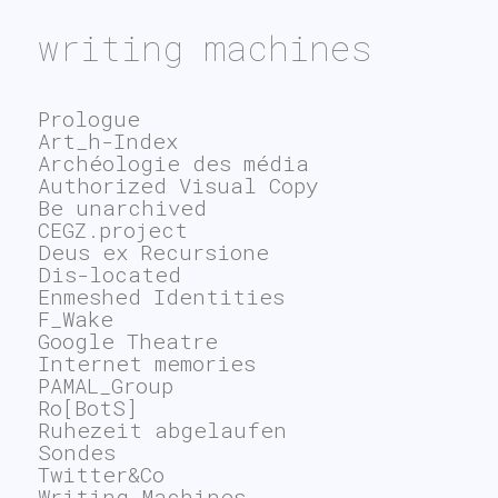
writing machines
Prologue
Art_h-Index
Archéologie des média
Authorized Visual Copy
Be unarchived
CEGZ.project
Deus ex Recursione
Dis-located
Enmeshed Identities
F_Wake
Google Theatre
Internet memories
PAMAL_Group
Ro[BotS]
Ruhezeit abgelaufen
Sondes
Twitter&Co
Writing Machines