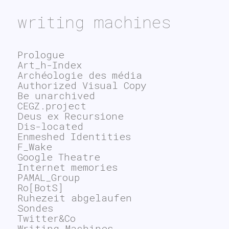
writing machines
Prologue
Art_h-Index
Archéologie des média
Authorized Visual Copy
Be unarchived
CEGZ.project
Deus ex Recursione
Dis-located
Enmeshed Identities
F_Wake
Google Theatre
Internet memories
PAMAL_Group
Ro[BotS]
Ruhezeit abgelaufen
Sondes
Twitter&Co
Writing Machines