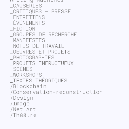
_CAUSERIES
_CRITIQUES – PRESSE
_ENTRETIENS
_ÉVÉNEMENTS
_FICTION
_GROUPES DE RECHERCHE
_MANIFESTES
_NOTES DE TRAVAIL
_OEUVRES ET PROJETS
_PHOTOGRAPHIES
_PROJETS INFRUCTUEUX
_SCÈNES
_WORKSHOPS
_TEXTES THÉORIQUES
/Blockchain
/Conservation-reconstruction
/Design
/Image
/Net Art
/Théâtre
~$