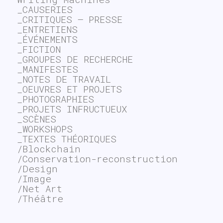
_CAUSERIES
_CRITIQUES – PRESSE
_ENTRETIENS
_ÉVÉNEMENTS
_FICTION
_GROUPES DE RECHERCHE
_MANIFESTES
_NOTES DE TRAVAIL
_OEUVRES ET PROJETS
_PHOTOGRAPHIES
_PROJETS INFRUCTUEUX
_SCÈNES
_WORKSHOPS
_TEXTES THÉORIQUES
/Blockchain
/Conservation-reconstruction
/Design
/Image
/Net Art
/Théâtre
~$