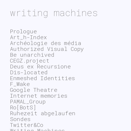
writing machines
Prologue
Art_h-Index
Archéologie des média
Authorized Visual Copy
Be unarchived
CEGZ.project
Deus ex Recursione
Dis-located
Enmeshed Identities
F_Wake
Google Theatre
Internet memories
PAMAL_Group
Ro[BotS]
Ruhezeit abgelaufen
Sondes
Twitter&Co
Writing Machines