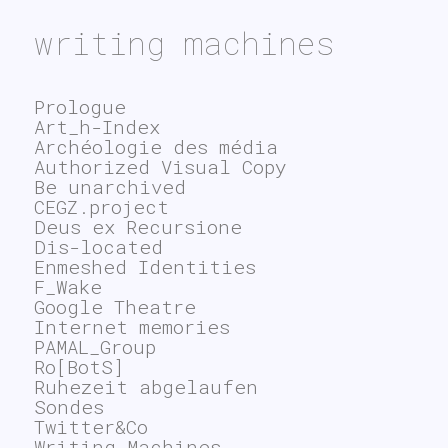
writing machines
Prologue
Art_h-Index
Archéologie des média
Authorized Visual Copy
Be unarchived
CEGZ.project
Deus ex Recursione
Dis-located
Enmeshed Identities
F_Wake
Google Theatre
Internet memories
PAMAL_Group
Ro[BotS]
Ruhezeit abgelaufen
Sondes
Twitter&Co
Writing Machines