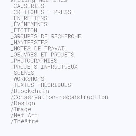
_CAUSERIES
_CRITIQUES – PRESSE
_ENTRETIENS
_ÉVÉNEMENTS
_FICTION
_GROUPES DE RECHERCHE
_MANIFESTES
_NOTES DE TRAVAIL
_OEUVRES ET PROJETS
_PHOTOGRAPHIES
_PROJETS INFRUCTUEUX
_SCÈNES
_WORKSHOPS
_TEXTES THÉORIQUES
/Blockchain
/Conservation-reconstruction
/Design
/Image
/Net Art
/Théâtre
~$