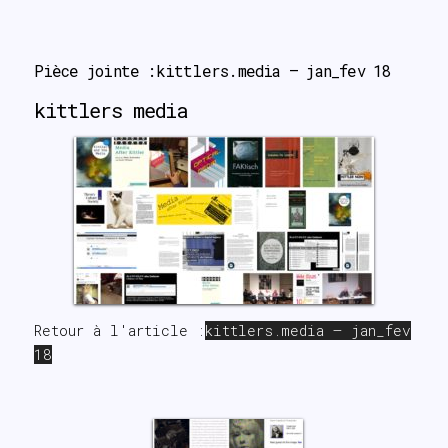
search
Pièce jointe :kittlers.media – jan_fev 18
kittlers media
Retour à l'article :
kittlers.media – jan_fev
18