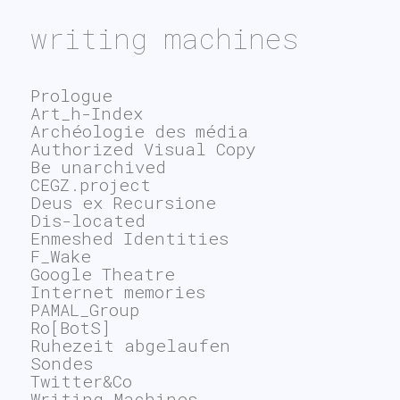
writing machines
Prologue
Art_h-Index
Archéologie des média
Authorized Visual Copy
Be unarchived
CEGZ.project
Deus ex Recursione
Dis-located
Enmeshed Identities
F_Wake
Google Theatre
Internet memories
PAMAL_Group
Ro[BotS]
Ruhezeit abgelaufen
Sondes
Twitter&Co
Writing Machines