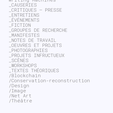
_CAUSERIES
_CRITIQUES – PRESSE
_ENTRETIENS
_ÉVÉNEMENTS
_FICTION
_GROUPES DE RECHERCHE
_MANIFESTES
_NOTES DE TRAVAIL
_OEUVRES ET PROJETS
_PHOTOGRAPHIES
_PROJETS INFRUCTUEUX
_SCÈNES
_WORKSHOPS
_TEXTES THÉORIQUES
/Blockchain
/Conservation-reconstruction
/Design
/Image
/Net Art
/Théâtre
~$