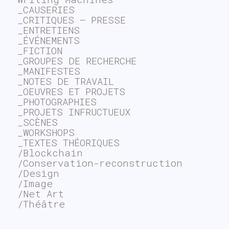
_CAUSERIES
_CRITIQUES – PRESSE
_ENTRETIENS
_ÉVÉNEMENTS
_FICTION
_GROUPES DE RECHERCHE
_MANIFESTES
_NOTES DE TRAVAIL
_OEUVRES ET PROJETS
_PHOTOGRAPHIES
_PROJETS INFRUCTUEUX
_SCÈNES
_WORKSHOPS
_TEXTES THÉORIQUES
/Blockchain
/Conservation-reconstruction
/Design
/Image
/Net Art
/Théâtre
~$