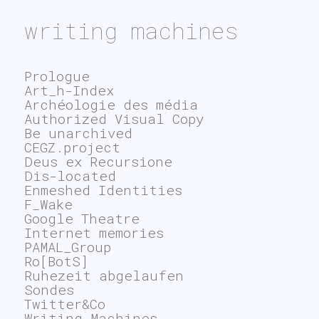
writing machines
Prologue
Art_h-Index
Archéologie des média
Authorized Visual Copy
Be unarchived
CEGZ.project
Deus ex Recursione
Dis-located
Enmeshed Identities
F_Wake
Google Theatre
Internet memories
PAMAL_Group
Ro[BotS]
Ruhezeit abgelaufen
Sondes
Twitter&Co
Writing Machines