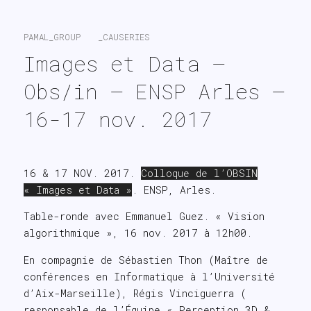
╲━╱━▋▋
PAMAL_GROUP
_CAUSERIES
Images et Data – 
Obs/in – ENSP Arles – 
16-17 nov. 2017
16 & 17 NOV. 2017.
Colloque de l’OBSIN
« Images et Data »
. ENSP, Arles.
Table-ronde avec Emmanuel Guez. « Vision
algorithmique », 16 nov. 2017 à 12h00.
En compagnie de Sébastien Thon (Maître de
conférences en Informatique à l’Université
d’Aix-Marseille), Régis Vinciguerra (
responsable de l’Équipe « Perception 3D &