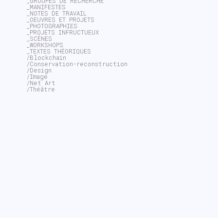
_GROUPES DE RECHERCHE
_MANIFESTES
_NOTES DE TRAVAIL
_OEUVRES ET PROJETS
_PHOTOGRAPHIES
_PROJETS INFRUCTUEUX
_SCÈNES
_WORKSHOPS
_TEXTES THÉORIQUES
/Blockchain
/Conservation-reconstruction
/Design
/Image
/Net Art
/Théâtre
~$
╱▅▆━▇╳