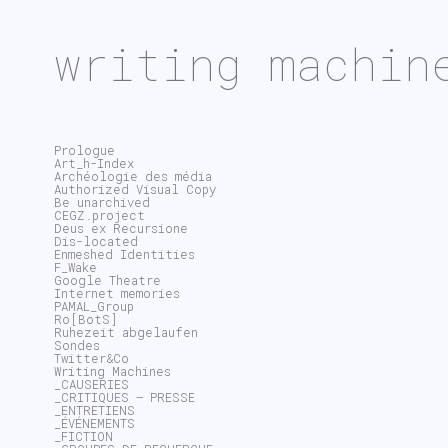
writing machin
Prologue
Art_h-Index
Archéologie des média
Authorized Visual Copy
Be unarchived
CEGZ.project
Deus ex Recursione
Dis-located
Enmeshed Identities
F_Wake
Google Theatre
Internet memories
PAMAL_Group
Ro[BotS]
Ruhezeit abgelaufen
Sondes
Twitter&Co
Writing Machines
_CAUSERIES
_CRITIQUES – PRESSE
_ENTRETIENS
_ÉVÉNEMENTS
_FICTION