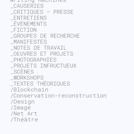
_CAUSERIES
_CRITIQUES – PRESSE
_ENTRETIENS
_ÉVÉNEMENTS
_FICTION
_GROUPES DE RECHERCHE
_MANIFESTES
_NOTES DE TRAVAIL
_OEUVRES ET PROJETS
_PHOTOGRAPHIES
_PROJETS INFRUCTUEUX
_SCÈNES
_WORKSHOPS
_TEXTES THÉORIQUES
/Blockchain
/Conservation-reconstruction
/Design
/Image
/Net Art
/Théâtre
~$