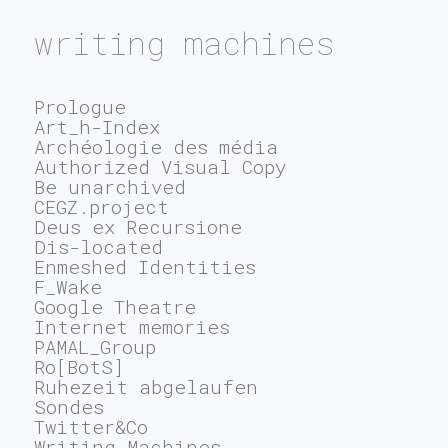
writing machines
Prologue
Art_h-Index
Archéologie des média
Authorized Visual Copy
Be unarchived
CEGZ.project
Deus ex Recursione
Dis-located
Enmeshed Identities
F_Wake
Google Theatre
Internet memories
PAMAL_Group
Ro[BotS]
Ruhezeit abgelaufen
Sondes
Twitter&Co
Writing Machines