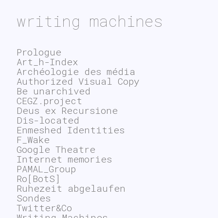
writing machines
Prologue
Art_h-Index
Archéologie des média
Authorized Visual Copy
Be unarchived
CEGZ.project
Deus ex Recursione
Dis-located
Enmeshed Identities
F_Wake
Google Theatre
Internet memories
PAMAL_Group
Ro[BotS]
Ruhezeit abgelaufen
Sondes
Twitter&Co
Writing Machines