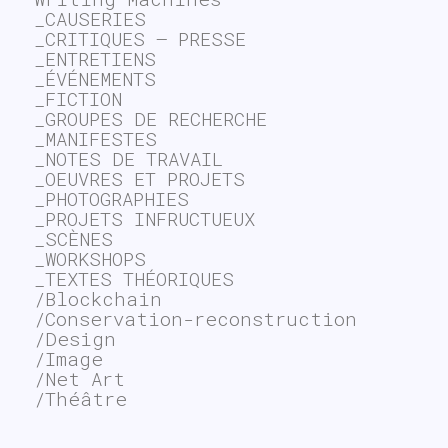
_CAUSERIES
_CRITIQUES – PRESSE
_ENTRETIENS
_ÉVÉNEMENTS
_FICTION
_GROUPES DE RECHERCHE
_MANIFESTES
_NOTES DE TRAVAIL
_OEUVRES ET PROJETS
_PHOTOGRAPHIES
_PROJETS INFRUCTUEUX
_SCÈNES
_WORKSHOPS
_TEXTES THÉORIQUES
/Blockchain
/Conservation-reconstruction
/Design
/Image
/Net Art
/Théâtre
~$