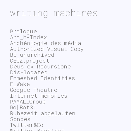
writing machines
Prologue
Art_h-Index
Archéologie des média
Authorized Visual Copy
Be unarchived
CEGZ.project
Deus ex Recursione
Dis-located
Enmeshed Identities
F_Wake
Google Theatre
Internet memories
PAMAL_Group
Ro[BotS]
Ruhezeit abgelaufen
Sondes
Twitter&Co
Writing Machines