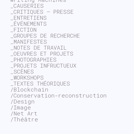
_CAUSERIES
_CRITIQUES – PRESSE
_ENTRETIENS
_ÉVÉNEMENTS
_FICTION
_GROUPES DE RECHERCHE
_MANIFESTES
_NOTES DE TRAVAIL
_OEUVRES ET PROJETS
_PHOTOGRAPHIES
_PROJETS INFRUCTUEUX
_SCÈNES
_WORKSHOPS
_TEXTES THÉORIQUES
/Blockchain
/Conservation-reconstruction
/Design
/Image
/Net Art
/Théâtre
~$